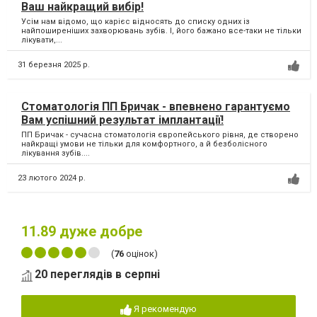
Ваш найкращий вибір!
Усім нам відомо, що карієс відносять до списку одних із
найпоширеніших захворювань зубів. І, його бажано все-таки не тільки
лікувати,...
31 березня 2025 р.
Стоматологія ПП Бричак - впевнено гарантуємо
Вам успішний результат імплантації!
ПП Бричак - сучасна стоматологія європейського рівня, де створено
найкращі умови не тільки для комфортного, а й безболісного
лікування зубів....
23 лютого 2024 р.
11.89
дуже добре
(
76
оцінок)
20 переглядів в серпні
Я рекомендую