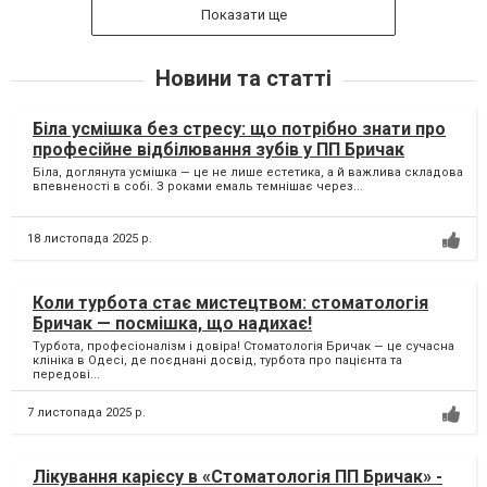
Показати ще
Новини та статті
Біла усмішка без стресу: що потрібно знати про
професійне відбілювання зубів у ПП Бричак
Біла, доглянута усмішка — це не лише естетика, а й важлива складова
впевненості в собі. З роками емаль темнішає через...
18 листопада 2025 р.
Коли турбота стає мистецтвом: стоматологія
Бричак — посмішка, що надихає!
Турбота, професіоналізм і довіра! Стоматологія Бричак — це сучасна
клініка в Одесі, де поєднані досвід, турбота про пацієнта та
передові...
7 листопада 2025 р.
Лікування карієсу в «Стоматологія ПП Бричак» -