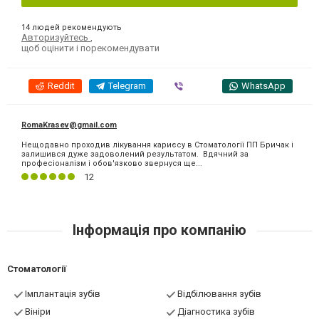
14 людей рекомендують
Авторизуйтесь
,
щоб оцінити і порекомендувати
Reddit
Telegram
Viber
WhatsApp
RomaKrasev@gmail.com
Нещодавно проходив лікування кариєсу в Стоматології ПП Бричак і
залишився дуже задоволений результатом. Вдячний за
професіоналізм і обов'язково звернуся ще...
12
Інформація про компанію
Стоматології
Імплантація зубів
Відбілювання зубів
Вініри
Діагностика зубів