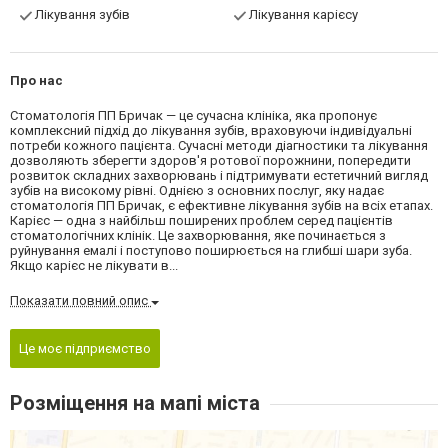
Лікування зубів
Лікування карієсу
Про нас
Стоматологія ПП Бричак — це сучасна клініка, яка пропонує
комплексний підхід до лікування зубів, враховуючи індивідуальні
потреби кожного пацієнта. Сучасні методи діагностики та лікування
дозволяють зберегти здоров'я ротової порожнини, попередити
розвиток складних захворювань і підтримувати естетичний вигляд
зубів на високому рівні. Однією з основних послуг, яку надає
стоматологія ПП Бричак, є ефективне лікування зубів на всіх етапах.
Карієс — одна з найбільш поширених проблем серед пацієнтів
стоматологічних клінік. Це захворювання, яке починається з
руйнування емалі і поступово поширюється на глибші шари зуба.
Якщо карієс не лікувати в...
Показати повний опис
Це моє підприємство
Розміщення на мапі міста