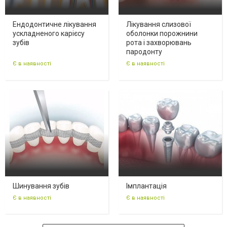
Ендодонтичне лікування
Лікування слизової
ускладненого карієсу
оболонки порожнини
зубів
рота і захворювань
пародонту
Є в наявності
Є в наявності
Шинування зубів
Імплантація
Є в наявності
Є в наявності